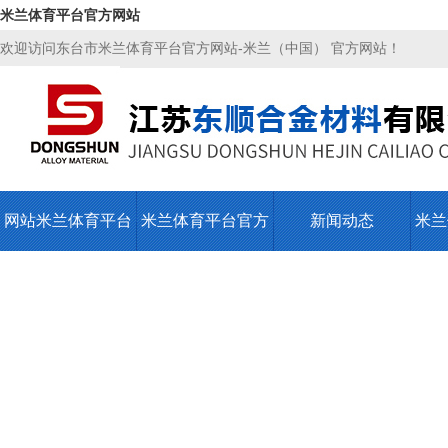
米兰体育平台官方网站
欢迎访问东台市米兰体育平台官方网站-米兰（中国） 官方网站！
网站米兰体育平台
米兰体育平台官方
新闻动态
米兰
官方网站
网站-米兰（中国）
网站
简介