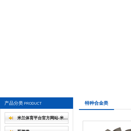
产品分类
特种合金类
PRODUCT
米兰体育平台官方网站-米兰（中国）