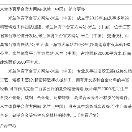
米兰体育平台官方网站-米兰（中国） 简介
更多
米兰体育平台官方网站-米兰（中国） 成立于2015年,由从事多年的
精密铸造工作团队组建。米兰体育平台官方网站-米兰（中国） 位于江苏
省东台市经济开发区,米兰体育平台官方网站-米兰（中国） 交通便利,距
离东台市高铁站7公里,距离上海市火车站210公里,距离南京市火车站190
公里。米兰体育平台官方网站-米兰（中国） 占地面积20000平方米,目前
建筑面积8500平方米。
米兰体育平台官方网站-米兰（中国） 专业从事硅溶胶工芸(或称失蜡
工艺、熔模工艺)的精密铸造和机械加工。拥有开发多种合金材料的丰富
经验,可制作几克至二百多公斤的复杂精密铸造,设计年产2000吨,可生产
各类不锈钢。碳钢、合金钢、耐磨铸铁、高温合金等各种材质的铸造件。
米兰体育平台官方网站-米兰（中国） 具有真空熔炼成套设备,可生产镍基
合金、钻基合金等特种合金材料的铸件.....【
查看详情
】
产品中心